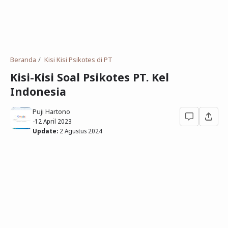
Deret Angka
SMP
Antonim dan Sinonim
SD
EPPS
Tidak Bersekolah
Beranda
Kisi Kisi Psikotes di PT
Gambar Orang dan Pohon
Kisi-Kisi Soal Psikotes PT. Kel
Indonesia
Download Soal
Puji Hartono
-
12 April 2023
Update:
2 Agustus 2024