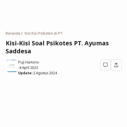
Deret Angka
SMP
Antonim dan Sinonim
SD
EPPS
Tidak Bersekolah
Beranda
Kisi Kisi Psikotes di PT
Gambar Orang dan Pohon
Kisi-Kisi Soal Psikotes PT. Ayumas
Saddesa
Download Soal
Puji Hartono
-
4 April 2023
Update:
2 Agustus 2024