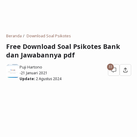
Deret Angka
SMP
Antonim dan Sinonim
SD
EPPS
Tidak Bersekolah
Beranda
Download Soal Psikotes
Gambar Orang dan Pohon
Free Download Soal Psikotes Bank
dan Jawabannya pdf
Download Soal
Puji Hartono
33
-
21 Januari 2021
Update:
2 Agustus 2024